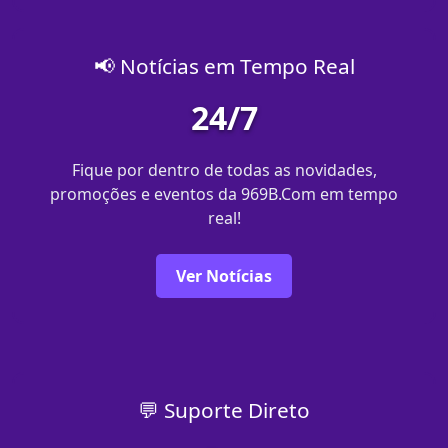
📢 Notícias em Tempo Real
24/7
Fique por dentro de todas as novidades,
promoções e eventos da 969B.Com em tempo
real!
Ver Notícias
💬 Suporte Direto