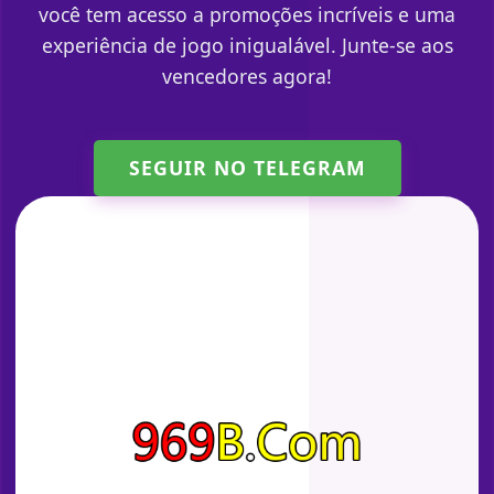
você tem acesso a promoções incríveis e uma
experiência de jogo inigualável. Junte-se aos
vencedores agora!
SEGUIR NO TELEGRAM