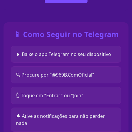
📱 Como Seguir no Telegram
📱 Baixe o app Telegram no seu dispositivo
🔍 Procure por "@969B.ComOficial"
👆 Toque em "Entrar" ou "Join"
🔔 Ative as notificações para não perder
nada