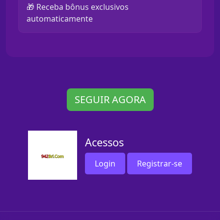
🎁 Receba bônus exclusivos
automaticamente
SEGUIR AGORA
Acessos
Login
Registrar-se