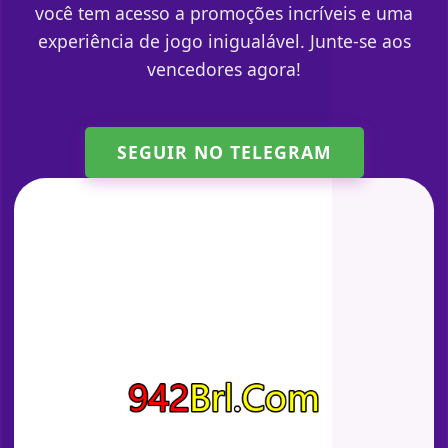
você tem acesso a promoções incríveis e uma
experiência de jogo inigualável. Junte-se aos
vencedores agora!
SEGUIR NO TELEGRAM