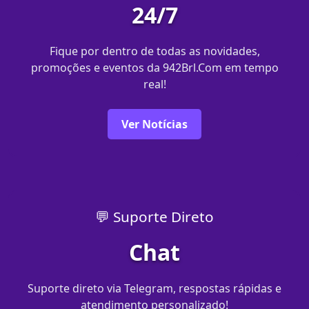
24/7
Fique por dentro de todas as novidades,
promoções e eventos da 942Brl.Com em tempo
real!
Ver Notícias
💬 Suporte Direto
Chat
Suporte direto via Telegram, respostas rápidas e
atendimento personalizado!