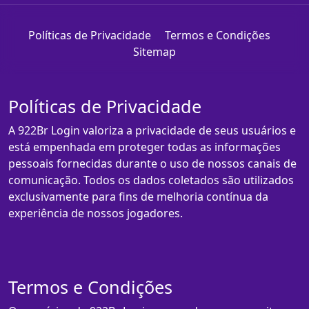
Políticas de Privacidade
Termos e Condições
Sitemap
Políticas de Privacidade
A 922Br Login valoriza a privacidade de seus usuários e
está empenhada em proteger todas as informações
pessoais fornecidas durante o uso de nossos canais de
comunicação. Todos os dados coletados são utilizados
exclusivamente para fins de melhoria contínua da
experiência de nossos jogadores.
Termos e Condições