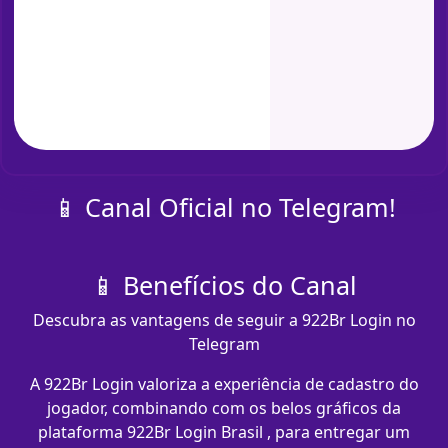
📱 Canal Oficial no Telegram!
📱 Benefícios do Canal
Descubra as vantagens de seguir a 922Br Login no
Telegram
A 922Br Login valoriza a experiência de cadastro do
jogador, combinando com os belos gráficos da
plataforma 922Br Login Brasil , para entregar um