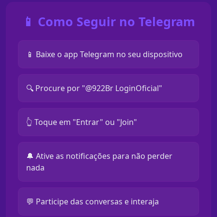
📱 Como Seguir no Telegram
📱 Baixe o app Telegram no seu dispositivo
🔍 Procure por "@922Br LoginOficial"
👆 Toque em "Entrar" ou "Join"
🔔 Ative as notificações para não perder
nada
💬 Participe das conversas e interaja