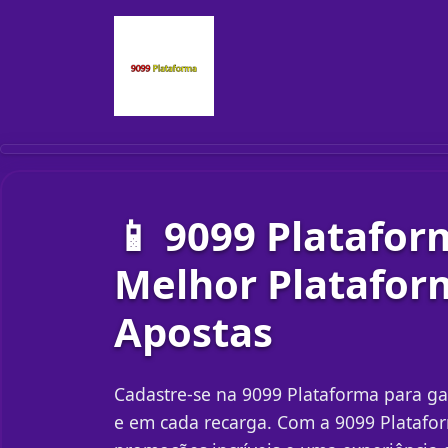
📱 9099 Platafor
Melhor Platafor
Apostas
Cadastre-se na 9099 Plataforma para g
e em cada recarga. Com a 9099 Platafor