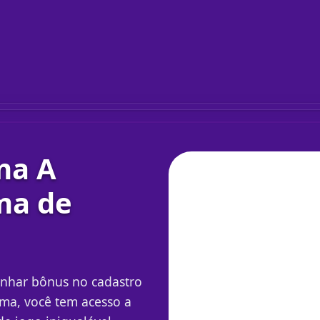
ma A
ma de
anhar bônus no cadastro
ma, você tem acesso a