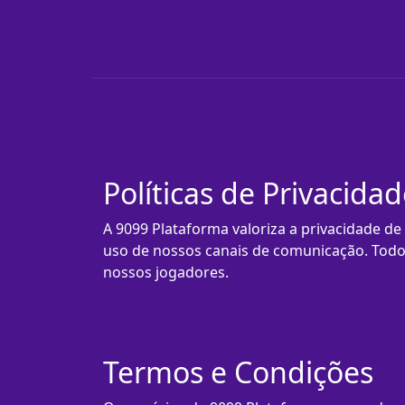
Políticas de Privacida
A 9099 Plataforma valoriza a privacidade d
uso de nossos canais de comunicação. Todos
nossos jogadores.
Termos e Condições