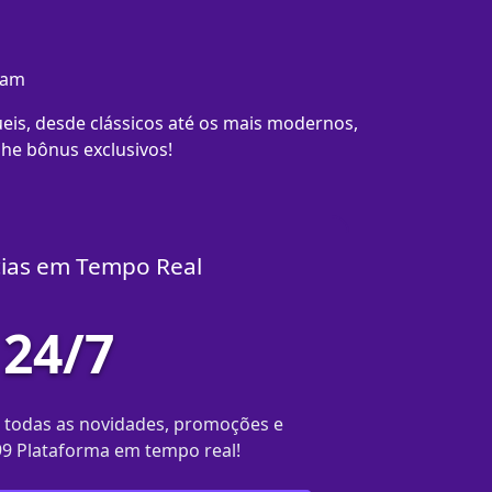
ram
eis, desde clássicos até os mais modernos,
he bônus exclusivos!
cias em Tempo Real
24/7
e todas as novidades, promoções e
99 Plataforma em tempo real!