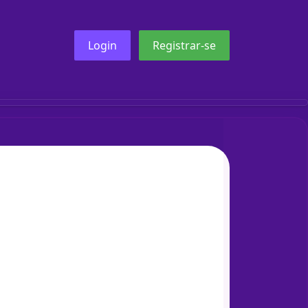
Login
Registrar-se