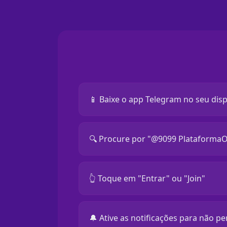
📱 Baixe o app Telegram no seu disp
🔍 Procure por "@9099 PlataformaOf
👆 Toque em "Entrar" ou "Join"
🔔 Ative as notificações para não p