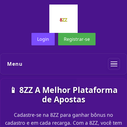
Login
Registrar-se
Menu
📱 8ZZ A Melhor Plataforma
de Apostas
Cadastre-se na 8ZZ para ganhar bônus no
cadastro e em cada recarga. Com a 8ZZ, você tem