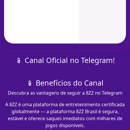
📱 Canal Oficial no Telegram!
📱 Benefícios do Canal
Descubra as vantagens de seguir a 8ZZ no Telegram
A 8ZZ é uma plataforma de entretenimento certificada
globalmente — a plataforma 8ZZ Brasil é segura,
estável e oferece saques imediatos com milhares de
jogos disponíveis.