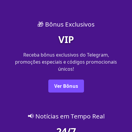
🎁 Bônus Exclusivos
VIP
Receba bônus exclusivos do Telegram,
promoções especiais e códigos promocionais
únicos!
Ver Bônus
📢 Notícias em Tempo Real
24/7