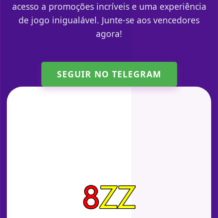
acesso a promoções incríveis e uma experiência
de jogo inigualável. Junte-se aos vencedores
agora!
SEGUIR NO TELEGRAM