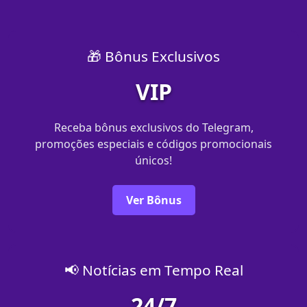
🎁 Bônus Exclusivos
VIP
Receba bônus exclusivos do Telegram,
promoções especiais e códigos promocionais
únicos!
Ver Bônus
📢 Notícias em Tempo Real
24/7