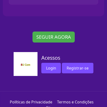
SEGUIR AGORA
Acessos
Login
Registrar-se
Políticas de Privacidade
Termos e Condições