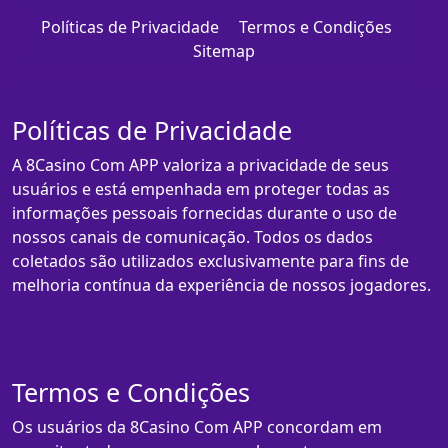
Políticas de Privacidade
Termos e Condições
Sitemap
Políticas de Privacidade
A 8Casino Com APP valoriza a privacidade de seus
usuários e está empenhada em proteger todas as
informações pessoais fornecidas durante o uso de
nossos canais de comunicação. Todos os dados
coletados são utilizados exclusivamente para fins de
melhoria contínua da experiência de nossos jogadores.
Termos e Condições
Os usuários da 8Casino Com APP concordam em