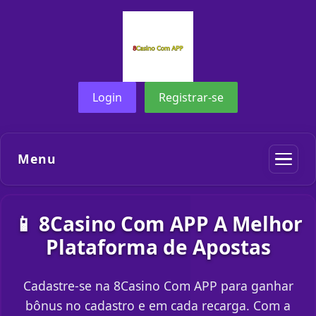
Login
Registrar-se
Menu
📱 8Casino Com APP A Melhor
Plataforma de Apostas
Cadastre-se na 8Casino Com APP para ganhar
bônus no cadastro e em cada recarga. Com a