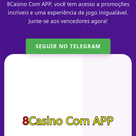
8Casino Com APP, você tem acesso a promoções
incríveis e uma experiência de jogo inigualável.
Junte-se aos vencedores agora!
SEGUIR NO TELEGRAM