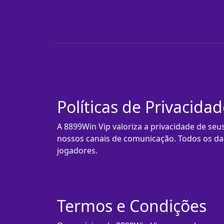
Políticas de Privacida
A 8899Win Vip valoriza a privacidade de se
nossos canais de comunicação. Todos os dad
jogadores.
Termos e Condições