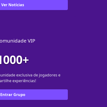
Ver Notícias
Comunidade VIP
1000+
unidade exclusiva de jogadores e
rtilhe experiências!
Entrar Grupo