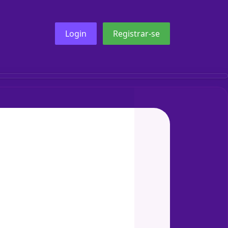
Login
Registrar-se