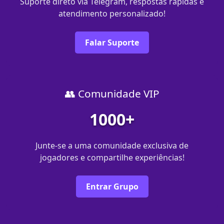
Suporte direto via Telegram, respostas rápidas e
atendimento personalizado!
Falar Suporte
👥 Comunidade VIP
1000+
Junte-se a uma comunidade exclusiva de
jogadores e compartilhe experiências!
Entrar Grupo