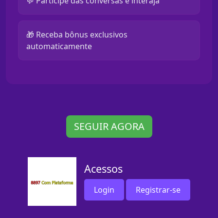
💬 Participe das conversas e interaja
🎁 Receba bônus exclusivos
automaticamente
SEGUIR AGORA
Acessos
Login
Registrar-se