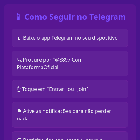
📱 Como Seguir no Telegram
📱 Baixe o app Telegram no seu dispositivo
🔍 Procure por "@8897 Com
PlataformaOficial"
👆 Toque em "Entrar" ou "Join"
🔔 Ative as notificações para não perder
nada