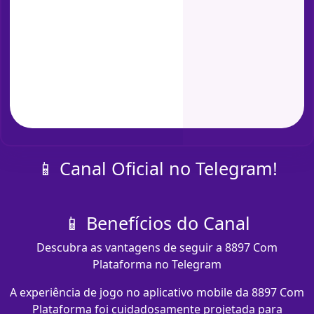
📱 Canal Oficial no Telegram!
📱 Benefícios do Canal
Descubra as vantagens de seguir a 8897 Com
Plataforma no Telegram
A experiência de jogo no aplicativo mobile da 8897 Com
Plataforma foi cuidadosamente projetada para