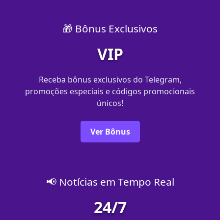
🎁 Bônus Exclusivos
VIP
Receba bônus exclusivos do Telegram,
promoções especiais e códigos promocionais
únicos!
Ver Bônus
📢 Notícias em Tempo Real
24/7