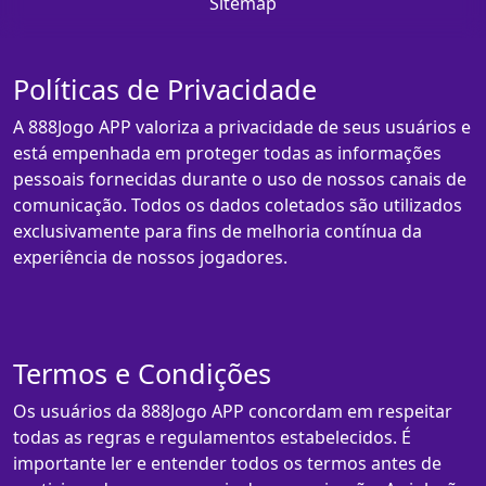
Sitemap
Políticas de Privacidade
A 888Jogo APP valoriza a privacidade de seus usuários e
está empenhada em proteger todas as informações
pessoais fornecidas durante o uso de nossos canais de
comunicação. Todos os dados coletados são utilizados
exclusivamente para fins de melhoria contínua da
experiência de nossos jogadores.
Termos e Condições
Os usuários da 888Jogo APP concordam em respeitar
todas as regras e regulamentos estabelecidos. É
importante ler e entender todos os termos antes de