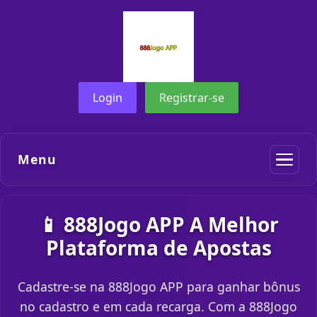
Login
Registrar-se
Menu
📱 888Jogo APP A Melhor
Plataforma de Apostas
Cadastre-se na 888Jogo APP para ganhar bônus
no cadastro e em cada recarga. Com a 888Jogo