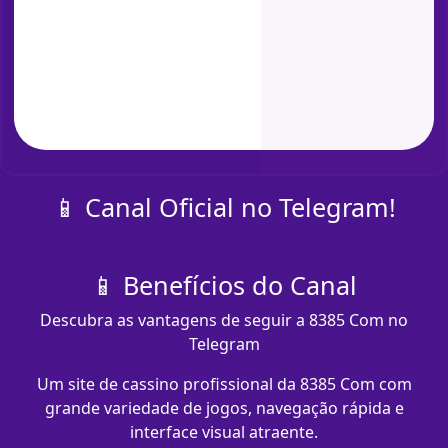
📱 Canal Oficial no Telegram!
📱 Benefícios do Canal
Descubra as vantagens de seguir a 8385 Com no
Telegram
Um site de cassino profissional da 8385 Com com
grande variedade de jogos, navegação rápida e
interface visual atraente.