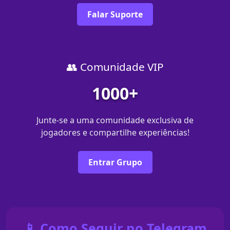
Falar Suporte
👥 Comunidade VIP
1000+
Junte-se a uma comunidade exclusiva de
jogadores e compartilhe experiências!
Entrar Grupo
📱 Como Seguir no Telegram