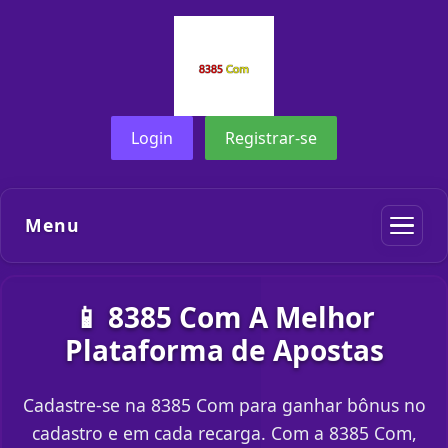
Login
Registrar-se
Menu
📱 8385 Com A Melhor
Plataforma de Apostas
Cadastre-se na 8385 Com para ganhar bônus no
cadastro e em cada recarga. Com a 8385 Com,