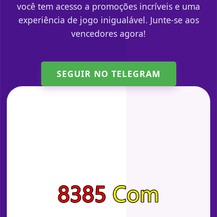
você tem acesso a promoções incríveis e uma
experiência de jogo inigualável. Junte-se aos
vencedores agora!
SEGUIR NO TELEGRAM