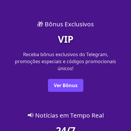
🎁 Bônus Exclusivos
VIP
Receba bônus exclusivos do Telegram,
promoções especiais e códigos promocionais
únicos!
Ver Bônus
📢 Notícias em Tempo Real
24/7