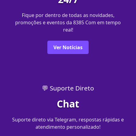
Fique por dentro de todas as novidades,
promoções e eventos da 8385 Com em tempo
real!
Ver Notícias
💬 Suporte Direto
Chat
Suporte direto via Telegram, respostas rápidas e
atendimento personalizado!