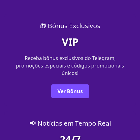
🎁 Bônus Exclusivos
VIP
Receba bônus exclusivos do Telegram,
promoções especiais e códigos promocionais
únicos!
Ver Bônus
📢 Notícias em Tempo Real
24/7