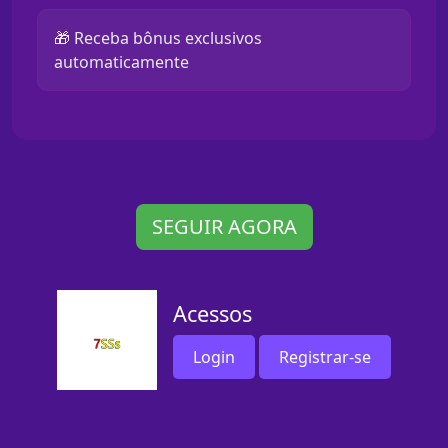
🎁 Receba bônus exclusivos
automaticamente
SEGUIR AGORA
Acessos
Login
Registrar-se