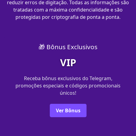
reduzir erros de digitação. Todas as informações são
tratadas com a máxima confidencialidade e são
protegidas por criptografia de ponta a ponta.
🎁 Bônus Exclusivos
VIP
Receba bônus exclusivos do Telegram,
promoções especiais e códigos promocionais
únicos!
Ver Bônus