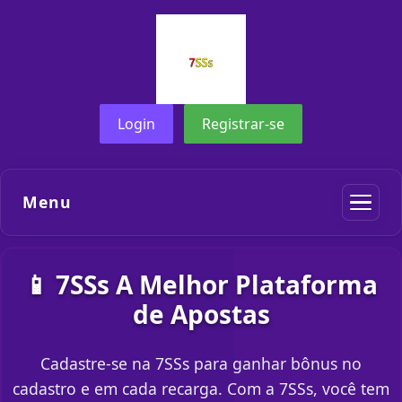
Login
Registrar-se
Menu
📱 7SSs A Melhor Plataforma
de Apostas
Cadastre-se na 7SSs para ganhar bônus no
cadastro e em cada recarga. Com a 7SSs, você tem