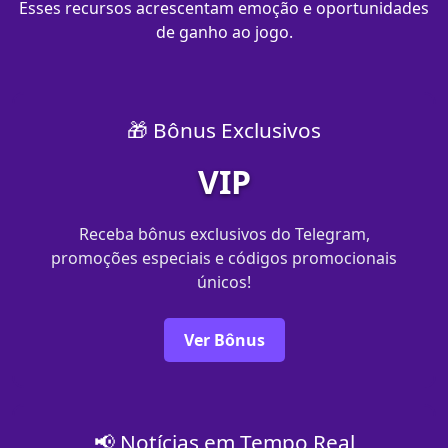
Esses recursos acrescentam emoção e oportunidades
de ganho ao jogo.
🎁 Bônus Exclusivos
VIP
Receba bônus exclusivos do Telegram,
promoções especiais e códigos promocionais
únicos!
Ver Bônus
📢 Notícias em Tempo Real