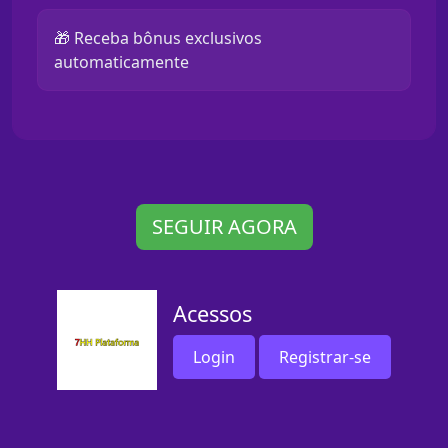
🎁 Receba bônus exclusivos
automaticamente
SEGUIR AGORA
Acessos
Login
Registrar-se