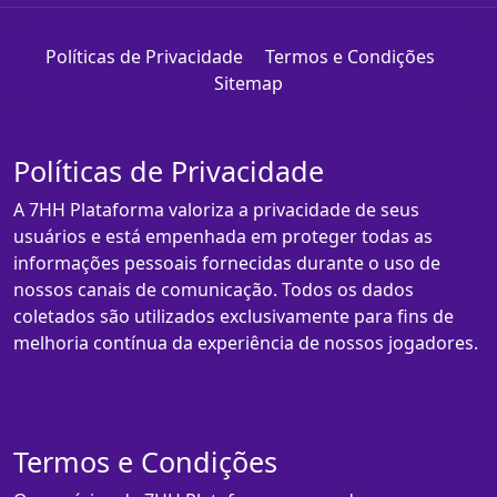
Políticas de Privacidade
Termos e Condições
Sitemap
Políticas de Privacidade
A 7HH Plataforma valoriza a privacidade de seus
usuários e está empenhada em proteger todas as
informações pessoais fornecidas durante o uso de
nossos canais de comunicação. Todos os dados
coletados são utilizados exclusivamente para fins de
melhoria contínua da experiência de nossos jogadores.
Termos e Condições