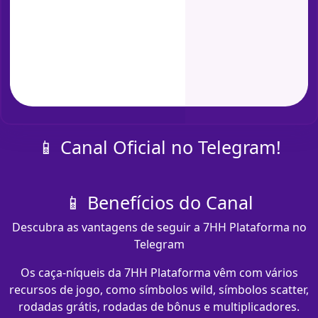
📱 Canal Oficial no Telegram!
📱 Benefícios do Canal
Descubra as vantagens de seguir a 7HH Plataforma no
Telegram
Os caça-níqueis da 7HH Plataforma vêm com vários
recursos de jogo, como símbolos wild, símbolos scatter,
rodadas grátis, rodadas de bônus e multiplicadores.