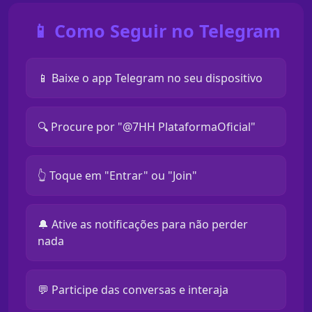
📱 Como Seguir no Telegram
📱 Baixe o app Telegram no seu dispositivo
🔍 Procure por "@7HH PlataformaOficial"
👆 Toque em "Entrar" ou "Join"
🔔 Ative as notificações para não perder
nada
💬 Participe das conversas e interaja