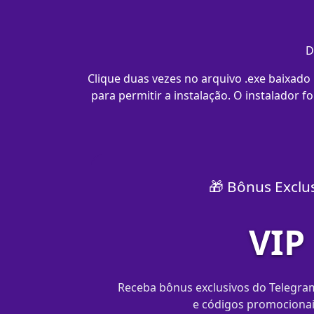
D
Clique duas vezes no arquivo .exe baixado
para permitir a instalação. O instalador 
🎁 Bônus Exclu
VIP
Receba bônus exclusivos do Telegra
e códigos promocionai