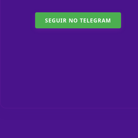
SEGUIR NO TELEGRAM