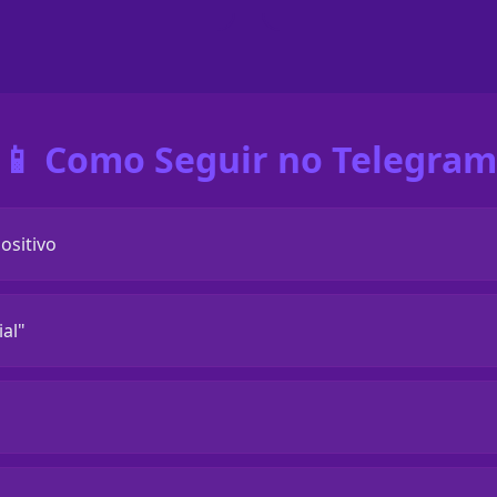
📱 Como Seguir no Telegram
ositivo
al"