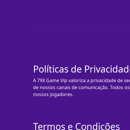
Políticas de Privacida
A 79X Game Vip valoriza a privacidade de s
de nossos canais de comunicação. Todos os 
nossos jogadores.
Termos e Condições