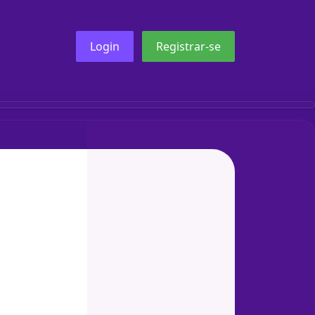
Login
Registrar-se