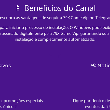
📱 Benefícios do Canal
escubra as vantagens de seguir a 79X Game Vip no Telegr
 para iniciar o processo de instalação. O Windows pode exib
foi assinado digitalmente pela 79X Game Vip, garantindo su
instalação é completamente automatizado.
sivos
📢 Notí
m, promoções especiais
Fique por dentro d
s únicos!
eventos da 7