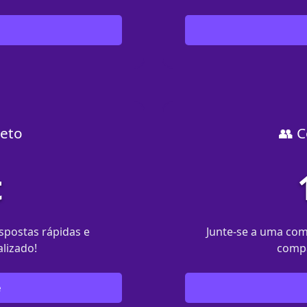
reto
👥 
t
espostas rápidas e
Junte-se a uma com
lizado!
compa
e