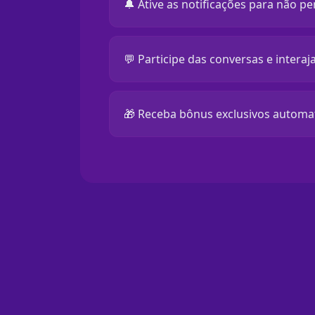
🔔 Ative as notificações para não p
💬 Participe das conversas e interaj
🎁 Receba bônus exclusivos autom