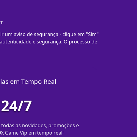
am
ir um aviso de segurança - clique em "Sim"
a autenticidade e segurança. O processo de
cias em Tempo Real
24/7
e todas as novidades, promoções e
9X Game Vip em tempo real!