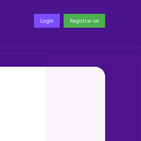
Login
Registrar-se