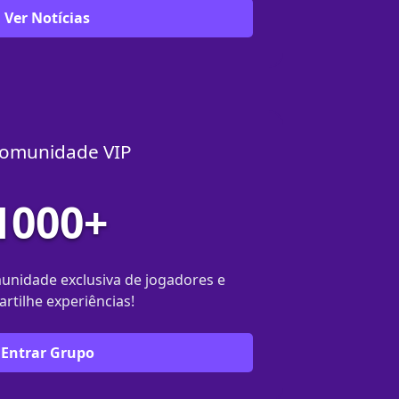
Ver Notícias
Comunidade VIP
1000+
unidade exclusiva de jogadores e
rtilhe experiências!
Entrar Grupo