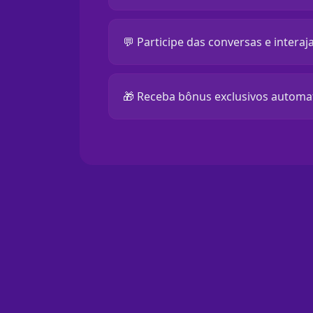
💬 Participe das conversas e interaj
🎁 Receba bônus exclusivos autom