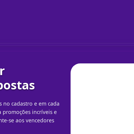
r
postas
s no cadastro e em cada
a promoções incríveis e
unte-se aos vencedores