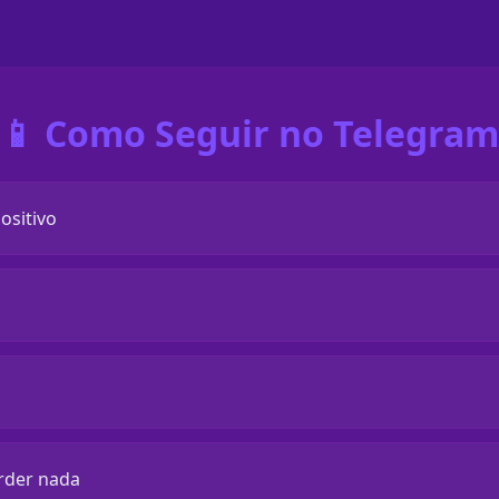
📱 Como Seguir no Telegram
ositivo
erder nada