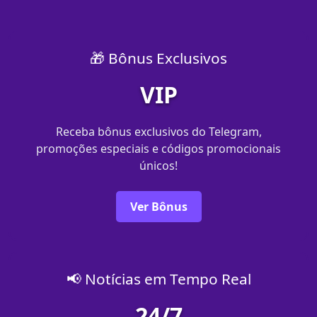
🎁 Bônus Exclusivos
VIP
Receba bônus exclusivos do Telegram,
promoções especiais e códigos promocionais
únicos!
Ver Bônus
📢 Notícias em Tempo Real
24/7