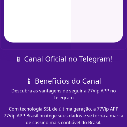
📱 Canal Oficial no Telegram!
📱 Benefícios do Canal
Descubra as vantagens de seguir a 77Vip APP no
Telegram
Com tecnologia SSL de última geração, a 77Vip APP
77Vip APP Brasil protege seus dados e se torna a marca
de cassino mais confiável do Brasil.