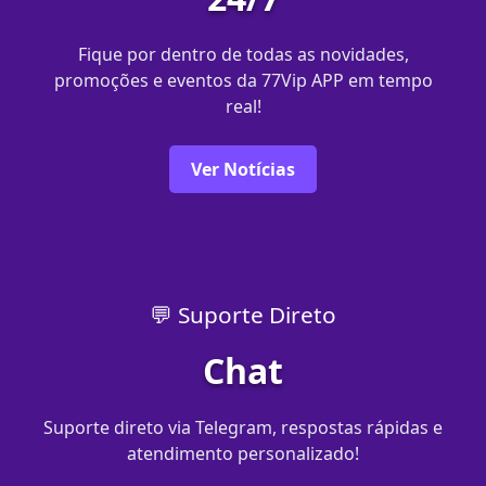
Fique por dentro de todas as novidades,
promoções e eventos da 77Vip APP em tempo
real!
Ver Notícias
💬 Suporte Direto
Chat
Suporte direto via Telegram, respostas rápidas e
atendimento personalizado!