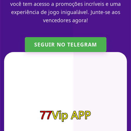
você tem acesso a promoções incríveis e uma
experiência de jogo inigualável. Junte-se aos
vencedores agora!
SEGUIR NO TELEGRAM