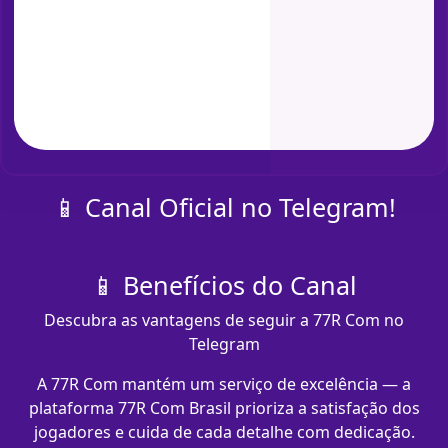
📱 Canal Oficial no Telegram!
📱 Benefícios do Canal
Descubra as vantagens de seguir a 77R Com no
Telegram
A 77R Com mantém um serviço de excelência — a
plataforma 77R Com Brasil prioriza a satisfação dos
jogadores e cuida de cada detalhe com dedicação.