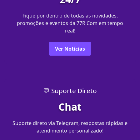
Fique por dentro de todas as novidades,
promoções e eventos da 77R Com em tempo
real!
Ver Notícias
💬 Suporte Direto
Chat
Suporte direto via Telegram, respostas rápidas e
atendimento personalizado!