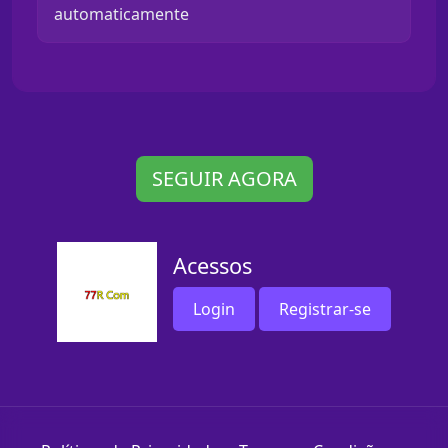
automaticamente
SEGUIR AGORA
Acessos
Login
Registrar-se