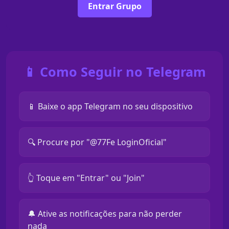
Entrar Grupo
📱 Como Seguir no Telegram
📱 Baixe o app Telegram no seu dispositivo
🔍 Procure por "@77Fe LoginOficial"
👆 Toque em "Entrar" ou "Join"
🔔 Ative as notificações para não perder
nada