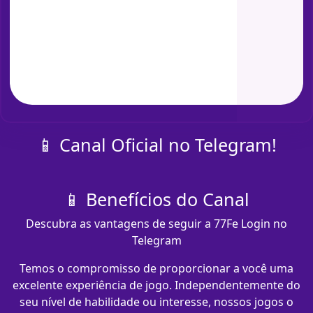
📱 Canal Oficial no Telegram!
📱 Benefícios do Canal
Descubra as vantagens de seguir a 77Fe Login no
Telegram
Temos o compromisso de proporcionar a você uma
excelente experiência de jogo. Independentemente do
seu nível de habilidade ou interesse, nossos jogos o