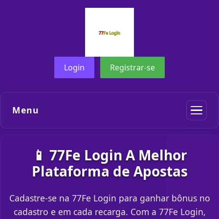
Login
Registrar-se
Menu
📱 77Fe Login A Melhor
Plataforma de Apostas
Cadastre-se na 77Fe Login para ganhar bônus no
cadastro e em cada recarga. Com a 77Fe Login,