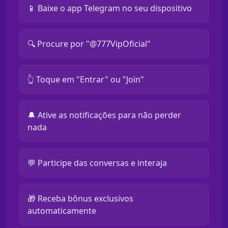
📱 Baixe o app Telegram no seu dispositivo
🔍 Procure por "@777VipOficial"
👆 Toque em "Entrar" ou "Join"
🔔 Ative as notificações para não perder
nada
💬 Participe das conversas e interaja
🎁 Receba bônus exclusivos
automaticamente