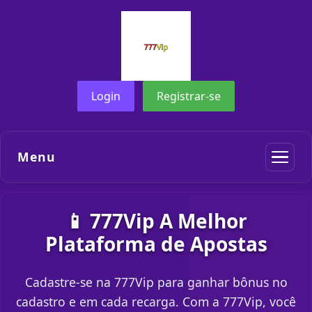
Login
Registrar-se
Menu
📱 777Vip A Melhor
Plataforma de Apostas
Cadastre-se na 777Vip para ganhar bônus no
cadastro e em cada recarga. Com a 777Vip, você