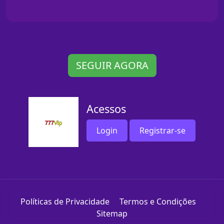
SEGUIR AGORA
Acessos
Login
Registrar-se
Políticas de Privacidade
Termos e Condições
Sitemap