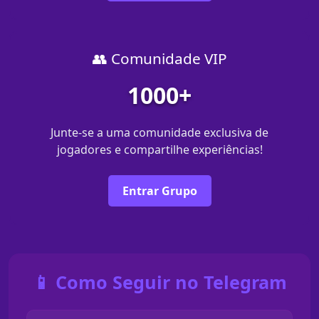
👥 Comunidade VIP
1000+
Junte-se a uma comunidade exclusiva de
jogadores e compartilhe experiências!
Entrar Grupo
📱 Como Seguir no Telegram