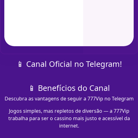
📱 Canal Oficial no Telegram!
📱 Benefícios do Canal
Descubra as vantagens de seguir a 777Vip no Telegram
Jogos simples, mas repletos de diversão — a 777Vip
trabalha para ser o cassino mais justo e acessível da
internet.