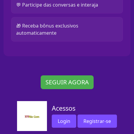
💬 Participe das conversas e interaja
🎁 Receba bônus exclusivos
automaticamente
SEGUIR AGORA
Acessos
Login
Registrar-se