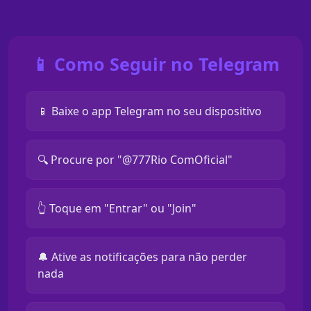
📱 Como Seguir no Telegram
📱 Baixe o app Telegram no seu dispositivo
🔍 Procure por "@777Rio ComOficial"
👆 Toque em "Entrar" ou "Join"
🔔 Ative as notificações para não perder
nada