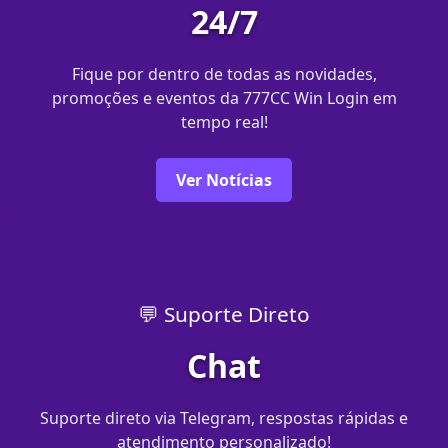
24/7
Fique por dentro de todas as novidades,
promoções e eventos da 777CC Win Login em
tempo real!
Ver Notícias
💬 Suporte Direto
Chat
Suporte direto via Telegram, respostas rápidas e
atendimento personalizado!