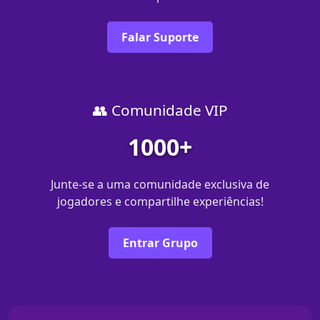
Falar Suporte
👥 Comunidade VIP
1000+
Junte-se a uma comunidade exclusiva de
jogadores e compartilhe experiências!
Entrar Grupo