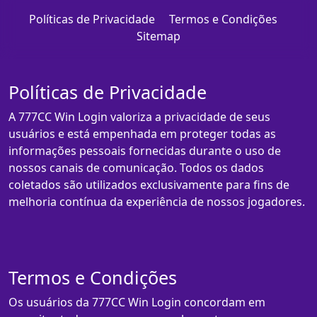
Políticas de Privacidade
Termos e Condições
Sitemap
Políticas de Privacidade
A 777CC Win Login valoriza a privacidade de seus
usuários e está empenhada em proteger todas as
informações pessoais fornecidas durante o uso de
nossos canais de comunicação. Todos os dados
coletados são utilizados exclusivamente para fins de
melhoria contínua da experiência de nossos jogadores.
Termos e Condições
Os usuários da 777CC Win Login concordam em