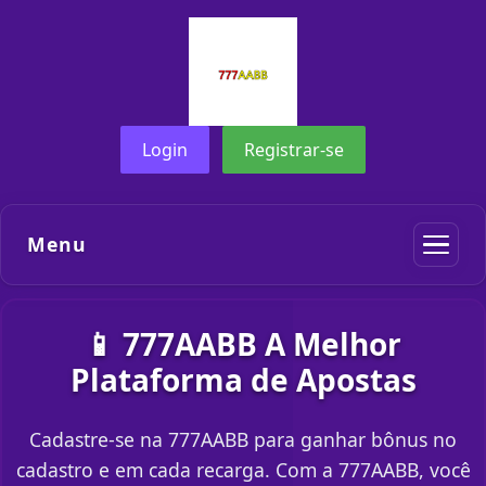
Login
Registrar-se
Menu
📱 777AABB A Melhor
Plataforma de Apostas
Cadastre-se na 777AABB para ganhar bônus no
cadastro e em cada recarga. Com a 777AABB, você