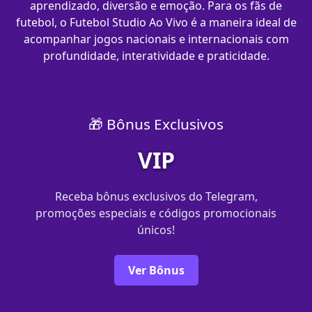
aprendizado, diversão e emoção. Para os fãs de
futebol, o Futebol Studio Ao Vivo é a maneira ideal de
acompanhar jogos nacionais e internacionais com
profundidade, interatividade e praticidade.
🎁 Bônus Exclusivos
VIP
Receba bônus exclusivos do Telegram,
promoções especiais e códigos promocionais
únicos!
Ver Bônus