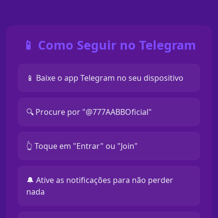
📱 Como Seguir no Telegram
📱 Baixe o app Telegram no seu dispositivo
🔍 Procure por "@777AABBOficial"
👆 Toque em "Entrar" ou "Join"
🔔 Ative as notificações para não perder
nada