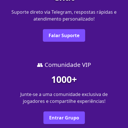
Suporte direto via Telegram, respostas rápidas e
atendimento personalizado!
Falar Suporte
👥 Comunidade VIP
1000+
Junte-se a uma comunidade exclusiva de
jogadores e compartilhe experiências!
Entrar Grupo