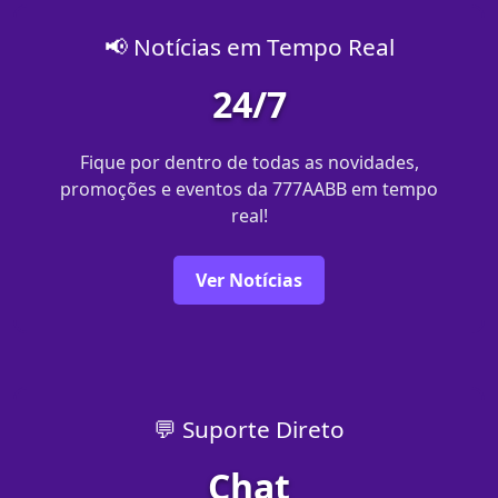
📢 Notícias em Tempo Real
24/7
Fique por dentro de todas as novidades,
promoções e eventos da 777AABB em tempo
real!
Ver Notícias
💬 Suporte Direto
Chat