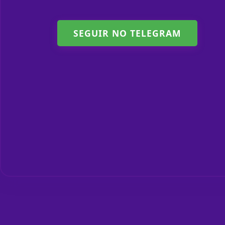
SEGUIR NO TELEGRAM