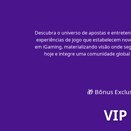
Descubra o universo de apostas e entreten
experiências de jogo que estabelecem nov
em iGaming, materializando visão onde seg
hoje e integre uma comunidade global 
🎁 Bônus Exclu
VIP