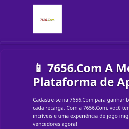
📱 7656.Com A M
Plataforma de A
Cadastre-se na 7656.Com para ganhar 
cada recarga. Com a 7656.Com, você t
incríveis e uma experiência de jogo inig
vencedores agora!