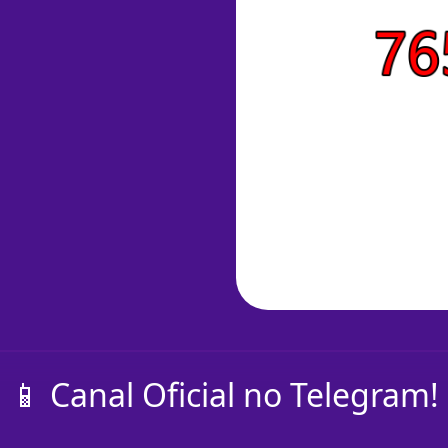
📱 Canal Oficial no Telegram!