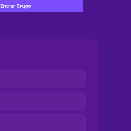
Entrar Grupo