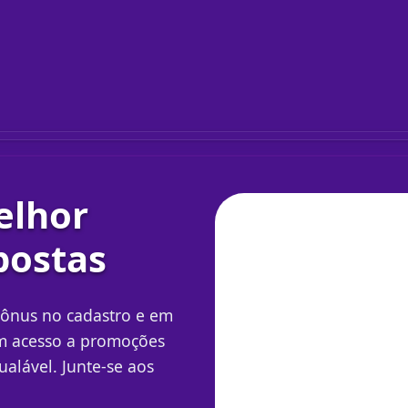
elhor
postas
bônus no cadastro e em
em acesso a promoções
ualável. Junte-se aos