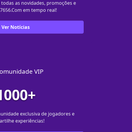
e todas as novidades, promoções e
 7656.Com em tempo real!
Ver Notícias
Comunidade VIP
1000+
unidade exclusiva de jogadores e
rtilhe experiências!