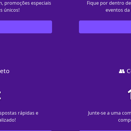
m, promoções especiais
Fique por dentro d
s únicos!
eventos da
reto
👥 
t
espostas rápidas e
Junte-se a uma com
lizado!
compa