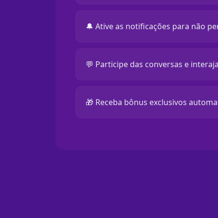
🔔 Ative as notificações para não p
💬 Participe das conversas e interaj
🎁 Receba bônus exclusivos autom