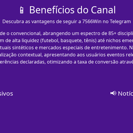
📱 Benefícios do Canal
Descubra as vantagens de seguir a 7566Win no Telegram
de o convencional, abrangendo um espectro de 85+ discip
de alta liquidez (futebol, basquete, tênis) até nichos em
rtuais sintéticos e mercados especiais de entretenimento.
ização contextual, apresentando aos usuários eventos re
eferências declaradas, otimizando a taxa de conversão atr
sivos
📢 Notí