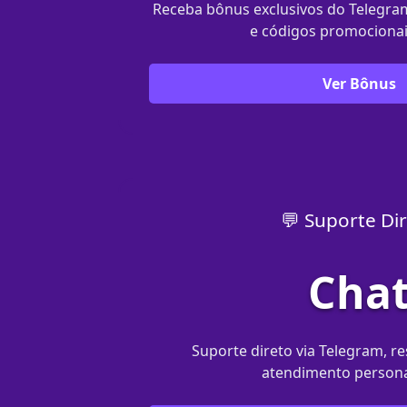
Receba bônus exclusivos do Telegra
e códigos promocionai
Ver Bônus
💬 Suporte Di
Cha
Suporte direto via Telegram, r
atendimento persona