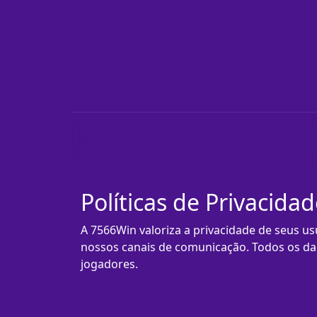
Políticas de Privacida
A 7566Win valoriza a privacidade de seus u
nossos canais de comunicação. Todos os dad
jogadores.