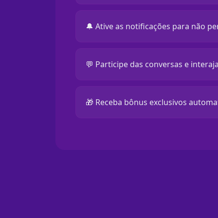
🔔 Ative as notificações para não p
💬 Participe das conversas e interaj
🎁 Receba bônus exclusivos autom