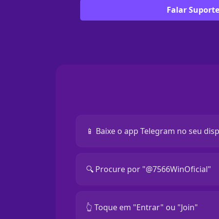
Falar Suport
📱 Baixe o app Telegram no seu disp
🔍 Procure por "@7566WinOficial"
👆 Toque em "Entrar" ou "Join"