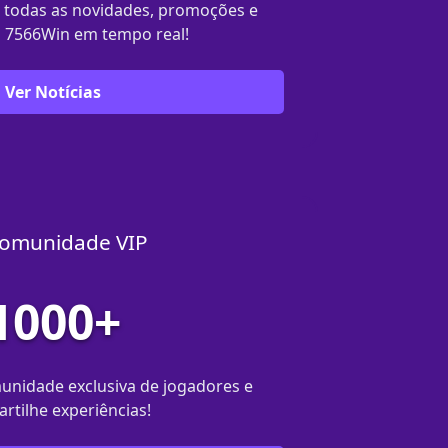
e todas as novidades, promoções e
 7566Win em tempo real!
Ver Notícias
Comunidade VIP
1000+
unidade exclusiva de jogadores e
rtilhe experiências!