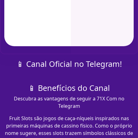
📱 Canal Oficial no Telegram!
📱 Benefícios do Canal
Descubra as vantagens de seguir a 71X Com no
Telegram
Fruit Slots são jogos de caça-níqueis inspirados nas
primeiras máquinas de cassino físico. Como o próprio
nome sugere, esses slots trazem símbolos clássicos de