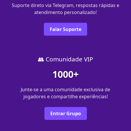
Suporte direto via Telegram, respostas rápidas e
atendimento personalizado!
Falar Suporte
👥 Comunidade VIP
1000+
Junte-se a uma comunidade exclusiva de
jogadores e compartilhe experiências!
Entrar Grupo