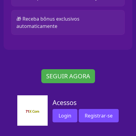
🎁 Receba bônus exclusivos
automaticamente
SEGUIR AGORA
Acessos
Login
Registrar-se