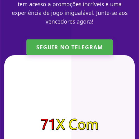
tem acesso a promoções incríveis e uma
experiência de jogo inigualável. Junte-se aos
vencedores agora!
SEGUIR NO TELEGRAM