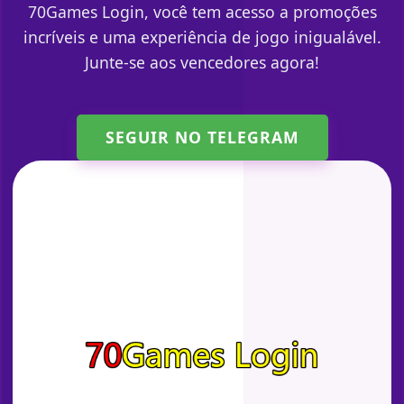
70Games Login, você tem acesso a promoções
incríveis e uma experiência de jogo inigualável.
Junte-se aos vencedores agora!
SEGUIR NO TELEGRAM