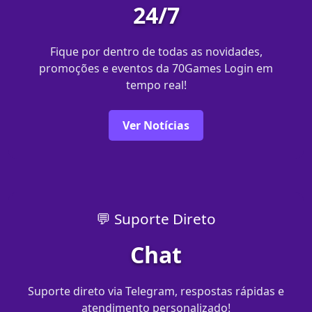
24/7
Fique por dentro de todas as novidades,
promoções e eventos da 70Games Login em
tempo real!
Ver Notícias
💬 Suporte Direto
Chat
Suporte direto via Telegram, respostas rápidas e
atendimento personalizado!