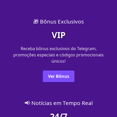
🎁 Bônus Exclusivos
VIP
Receba bônus exclusivos do Telegram,
promoções especiais e códigos promocionais
únicos!
Ver Bônus
📢 Notícias em Tempo Real
24/7