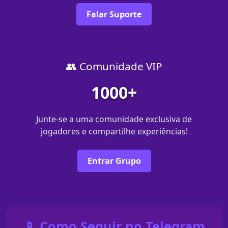
Falar Suporte
👥 Comunidade VIP
1000+
Junte-se a uma comunidade exclusiva de
jogadores e compartilhe experiências!
Entrar Grupo
📱 Como Seguir no Telegram