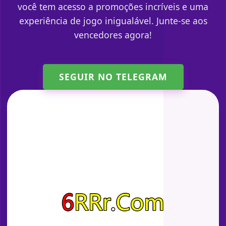
você tem acesso a promoções incríveis e uma
experiência de jogo inigualável. Junte-se aos
vencedores agora!
SEGUIR NO TELEGRAM