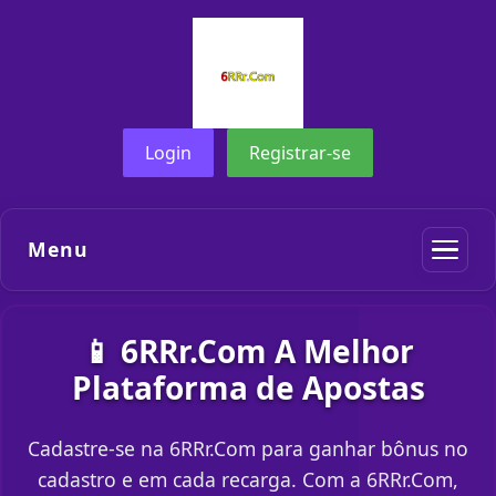
Login
Registrar-se
Menu
📱 6RRr.Com A Melhor
Plataforma de Apostas
Cadastre-se na 6RRr.Com para ganhar bônus no
cadastro e em cada recarga. Com a 6RRr.Com,