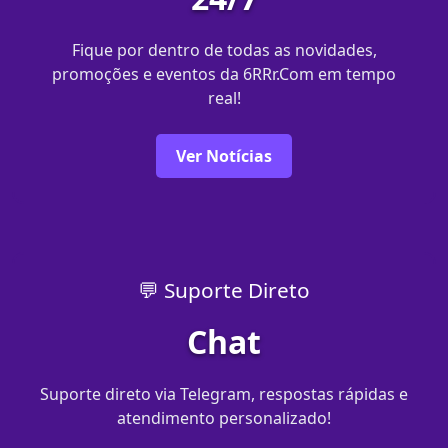
Fique por dentro de todas as novidades,
promoções e eventos da 6RRr.Com em tempo
real!
Ver Notícias
💬 Suporte Direto
Chat
Suporte direto via Telegram, respostas rápidas e
atendimento personalizado!