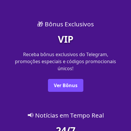
🎁 Bônus Exclusivos
VIP
Receba bônus exclusivos do Telegram,
promoções especiais e códigos promocionais
únicos!
Ver Bônus
📢 Notícias em Tempo Real
24/7