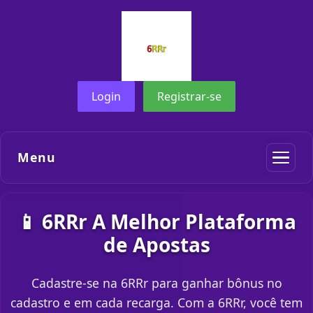
Login
Registrar-se
Menu
📱 6RRr A Melhor Plataforma
de Apostas
Cadastre-se na 6RRr para ganhar bônus no
cadastro e em cada recarga. Com a 6RRr, você tem