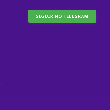
SEGUIR NO TELEGRAM