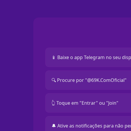
📱 Baixe o app Telegram no seu disp
🔍 Procure por "@69K.ComOficial"
👆 Toque em "Entrar" ou "Join"
🔔 Ative as notificações para não p