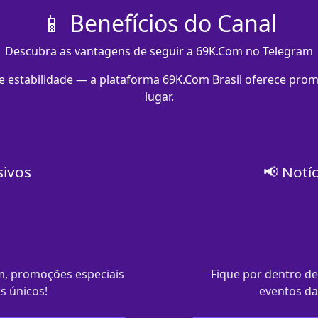
📱 Benefícios do Canal
Descubra as vantagens de seguir a 69K.Com no Telegram
 estabilidade — a plataforma 69K.Com Brasil oferece prom
lugar.
sivos
📢 Notí
m, promoções especiais
Fique por dentro d
s únicos!
eventos da