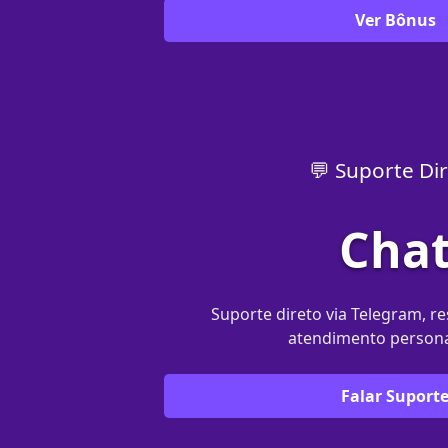
Ver Bônus
💬 Suporte Di
Cha
Suporte direto via Telegram, r
atendimento persona
Falar Suport