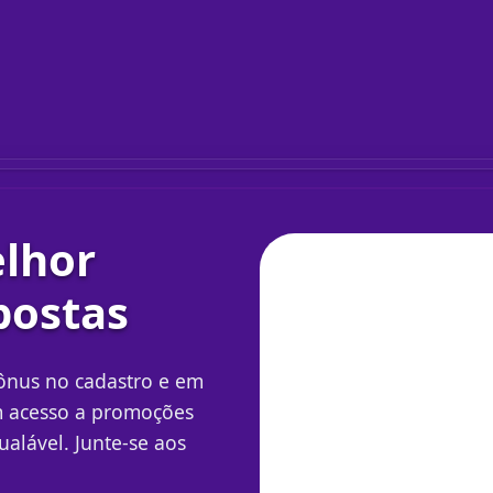
elhor
postas
ônus no cadastro e em
m acesso a promoções
ualável. Junte-se aos