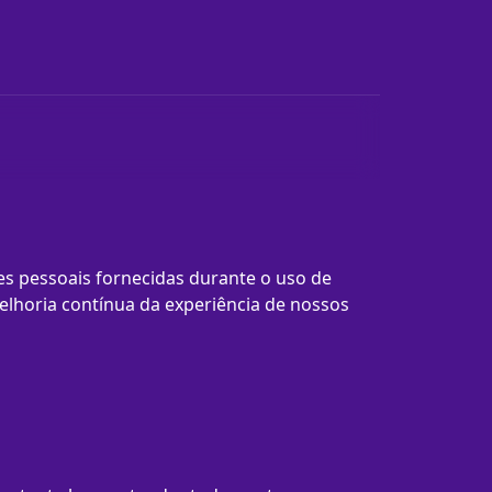
es pessoais fornecidas durante o uso de
elhoria contínua da experiência de nossos