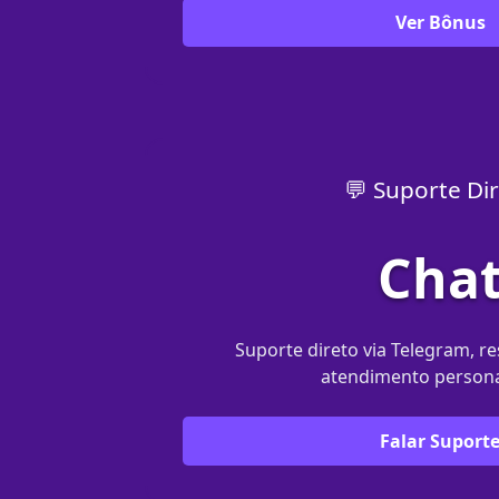
Ver Bônus
💬 Suporte Di
Cha
Suporte direto via Telegram, r
atendimento persona
Falar Suport