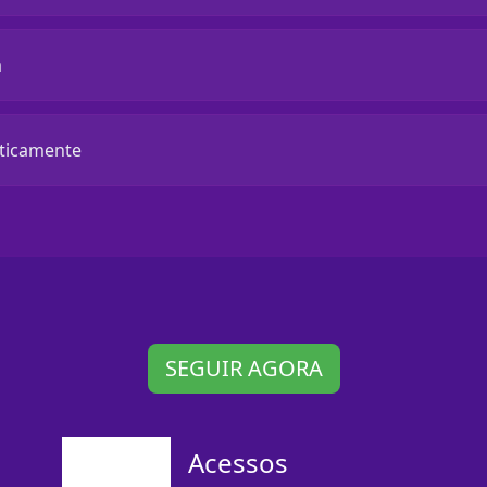
a
aticamente
SEGUIR AGORA
Acessos