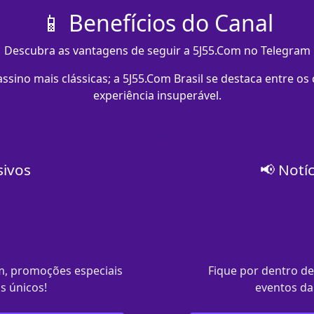
📱 Benefícios do Canal
Descubra as vantagens de seguir a 5J55.Com no Telegram
ssino mais clássicas; a 5J55.Com Brasil se destaca entre o
experiência insuperável.
sivos
📢 Notí
m, promoções especiais
Fique por dentro d
s únicos!
eventos da