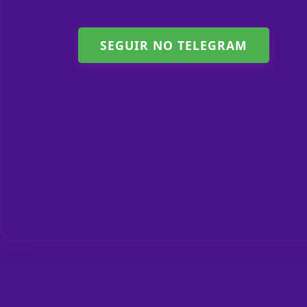
SEGUIR NO TELEGRAM