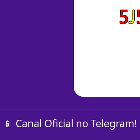
📱 Canal Oficial no Telegram!