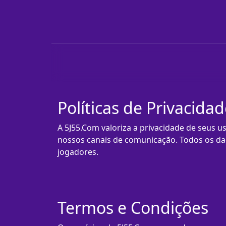
Políticas de Privacida
A 5J55.Com valoriza a privacidade de seus 
nossos canais de comunicação. Todos os dad
jogadores.
Termos e Condições