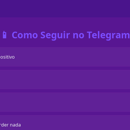
📱 Como Seguir no Telegram
ositivo
erder nada