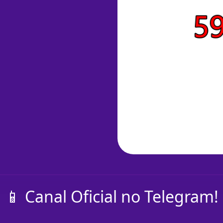
📱 Canal Oficial no Telegram!