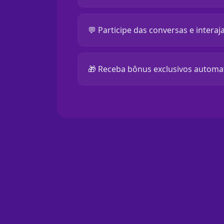
💬 Participe das conversas e interaj
🎁 Receba bônus exclusivos autom