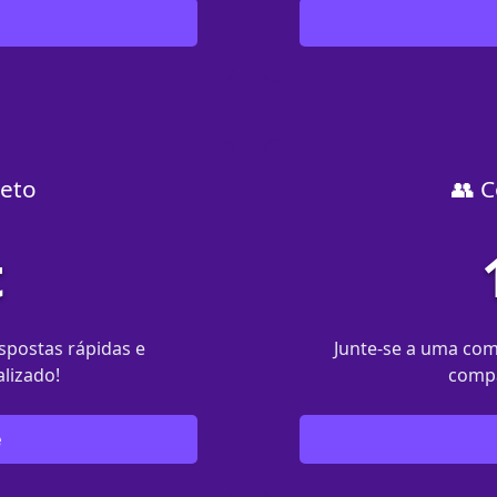
reto
👥 
t
espostas rápidas e
Junte-se a uma com
lizado!
compa
e