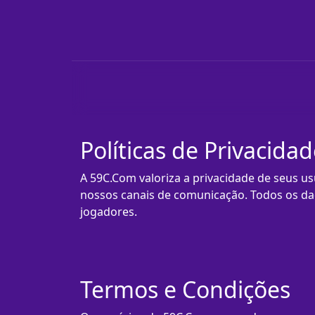
Políticas de Privacida
A 59C.Com valoriza a privacidade de seus u
nossos canais de comunicação. Todos os dad
jogadores.
Termos e Condições