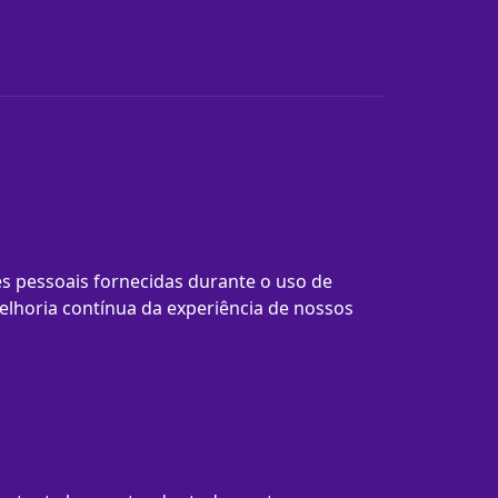
s pessoais fornecidas durante o uso de
elhoria contínua da experiência de nossos