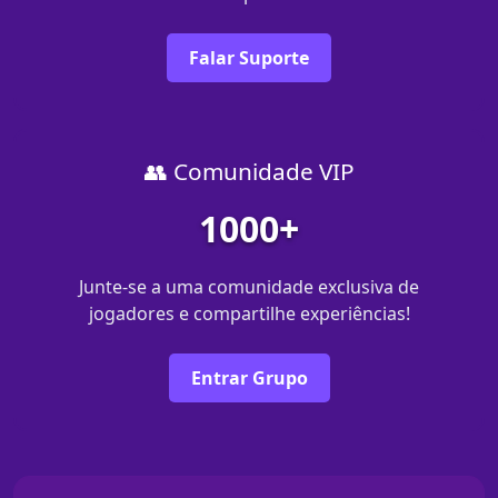
Falar Suporte
👥 Comunidade VIP
1000+
Junte-se a uma comunidade exclusiva de
jogadores e compartilhe experiências!
Entrar Grupo