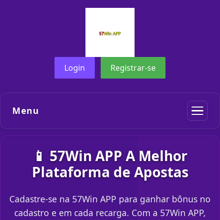
Login
Registrar-se
Menu
📱 57Win APP A Melhor
Plataforma de Apostas
Cadastre-se na 57Win APP para ganhar bônus no
cadastro e em cada recarga. Com a 57Win APP,