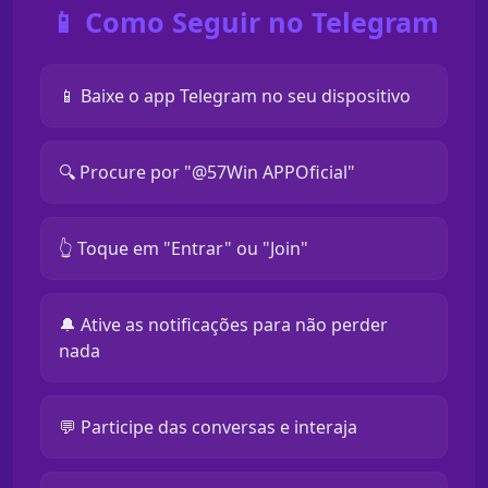
📱 Como Seguir no Telegram
📱 Baixe o app Telegram no seu dispositivo
🔍 Procure por "@57Win APPOficial"
👆 Toque em "Entrar" ou "Join"
🔔 Ative as notificações para não perder
nada
💬 Participe das conversas e interaja