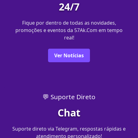
24/7
Fique por dentro de todas as novidades,
promoções e eventos da 57Ak.Com em tempo
real!
Ver Notícias
💬 Suporte Direto
Chat
Suporte direto via Telegram, respostas rápidas e
atendimento personalizado!