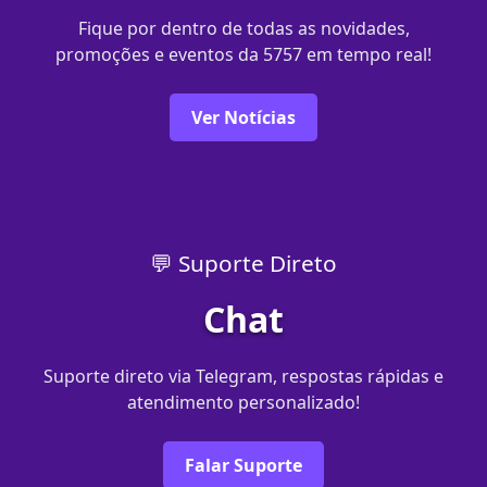
Fique por dentro de todas as novidades,
promoções e eventos da 5757 em tempo real!
Ver Notícias
💬 Suporte Direto
Chat
Suporte direto via Telegram, respostas rápidas e
atendimento personalizado!
Falar Suporte