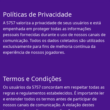
Políticas de Privacidade
A 5757 valoriza a privacidade de seus usuários e está
empenhada em proteger todas as informações
pessoais fornecidas durante o uso de nossos canais de
comunicação. Todos os dados coletados são utilizados
exclusivamente para fins de melhoria contínua da
experiência de nossos jogadores.
Termos e Condições
Os usuários da 5757 concordam em respeitar todas as
regras e regulamentos estabelecidos. É importante ler
e entender todos os termos antes de participar de
nossos canais de comunicação. A violação destes