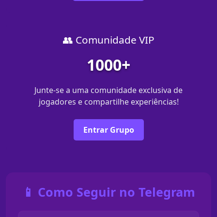
👥 Comunidade VIP
1000+
Junte-se a uma comunidade exclusiva de
jogadores e compartilhe experiências!
Entrar Grupo
📱 Como Seguir no Telegram