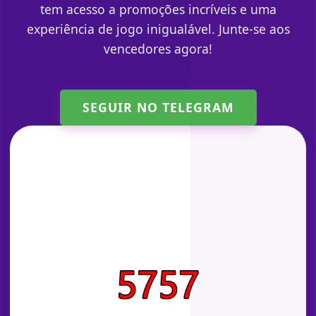
tem acesso a promoções incríveis e uma
experiência de jogo inigualável. Junte-se aos
vencedores agora!
SEGUIR NO TELEGRAM