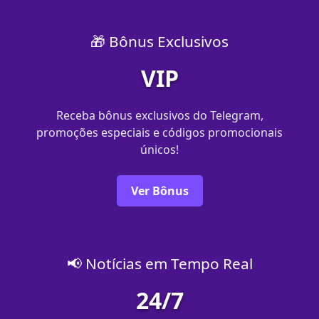
🎁 Bônus Exclusivos
VIP
Receba bônus exclusivos do Telegram,
promoções especiais e códigos promocionais
únicos!
Ver Bônus
📢 Notícias em Tempo Real
24/7