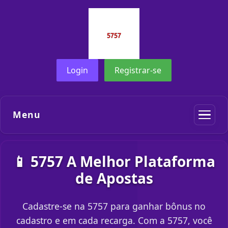
Login
Registrar-se
Menu
📱 5757 A Melhor Plataforma
de Apostas
Cadastre-se na 5757 para ganhar bônus no
cadastro e em cada recarga. Com a 5757, você