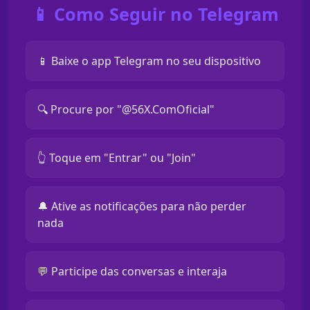
📱 Como Seguir no Telegram
📱 Baixe o app Telegram no seu dispositivo
🔍 Procure por "@56X.ComOficial"
👆 Toque em "Entrar" ou "Join"
🔔 Ative as notificações para não perder
nada
💬 Participe das conversas e interaja