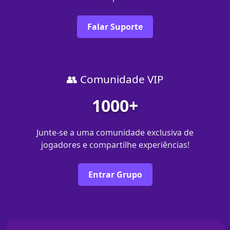
Falar Suporte
👥 Comunidade VIP
1000+
Junte-se a uma comunidade exclusiva de
jogadores e compartilhe experiências!
Entrar Grupo