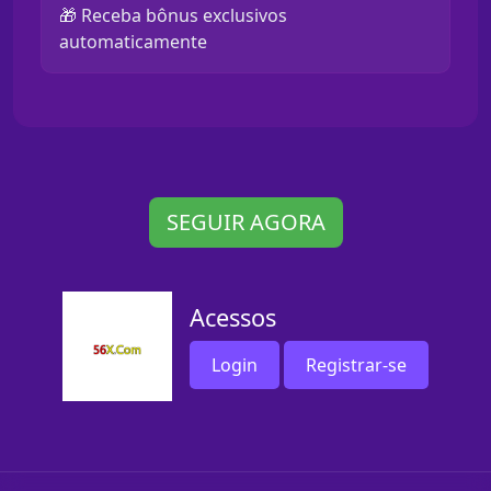
🎁 Receba bônus exclusivos
automaticamente
SEGUIR AGORA
Acessos
Login
Registrar-se