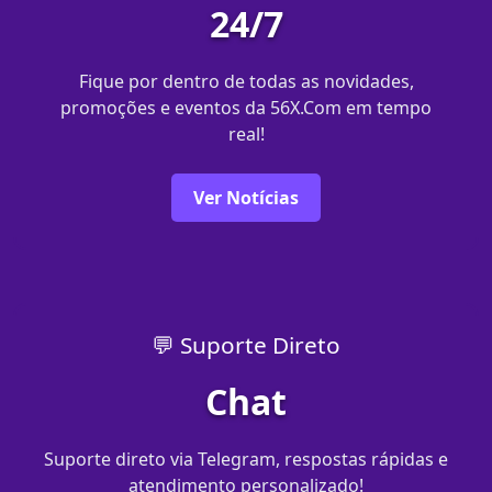
24/7
Fique por dentro de todas as novidades,
promoções e eventos da 56X.Com em tempo
real!
Ver Notícias
💬 Suporte Direto
Chat
Suporte direto via Telegram, respostas rápidas e
atendimento personalizado!