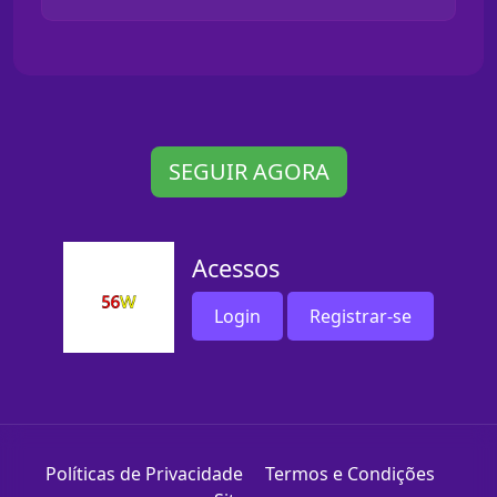
SEGUIR AGORA
Acessos
Login
Registrar-se
Políticas de Privacidade
Termos e Condições