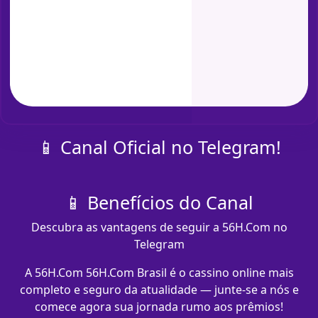
📱 Canal Oficial no Telegram!
📱 Benefícios do Canal
Descubra as vantagens de seguir a 56H.Com no
Telegram
A 56H.Com 56H.Com Brasil é o cassino online mais
completo e seguro da atualidade — junte-se a nós e
comece agora sua jornada rumo aos prêmios!