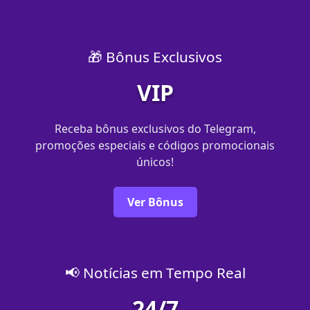
🎁 Bônus Exclusivos
VIP
Receba bônus exclusivos do Telegram,
promoções especiais e códigos promocionais
únicos!
Ver Bônus
📢 Notícias em Tempo Real
24/7