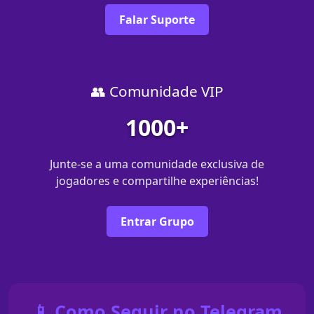
Falar Suporte
👥 Comunidade VIP
1000+
Junte-se a uma comunidade exclusiva de
jogadores e compartilhe experiências!
Entrar Grupo
📱 Como Seguir no Telegram