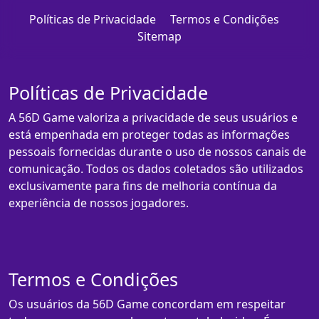
Políticas de Privacidade
Termos e Condições
Sitemap
Políticas de Privacidade
A 56D Game valoriza a privacidade de seus usuários e
está empenhada em proteger todas as informações
pessoais fornecidas durante o uso de nossos canais de
comunicação. Todos os dados coletados são utilizados
exclusivamente para fins de melhoria contínua da
experiência de nossos jogadores.
Termos e Condições
Os usuários da 56D Game concordam em respeitar