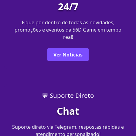
24/7
Fique por dentro de todas as novidades,
promoções e eventos da 56D Game em tempo
real!
Ver Notícias
💬 Suporte Direto
Chat
Suporte direto via Telegram, respostas rápidas e
atendimento personalizado!