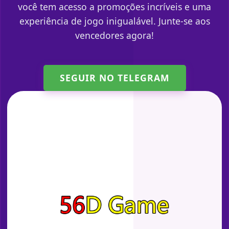
você tem acesso a promoções incríveis e uma
experiência de jogo inigualável. Junte-se aos
vencedores agora!
SEGUIR NO TELEGRAM