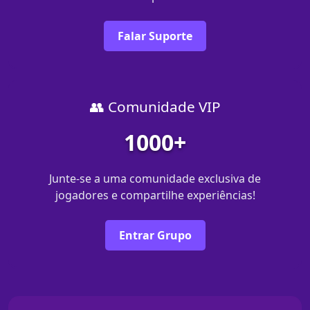
Falar Suporte
👥 Comunidade VIP
1000+
Junte-se a uma comunidade exclusiva de
jogadores e compartilhe experiências!
Entrar Grupo