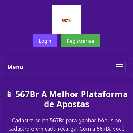
Login
Registrar-se
Menu
📱 567Br A Melhor Plataforma
de Apostas
Cadastre-se na 567Br para ganhar bônus no
cadastro e em cada recarga. Com a 567Br, você