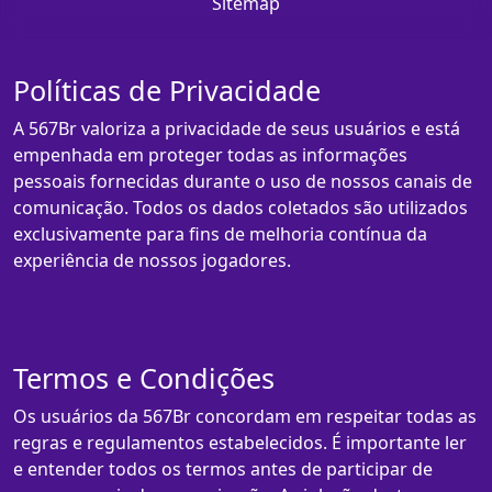
Sitemap
Políticas de Privacidade
A 567Br valoriza a privacidade de seus usuários e está
empenhada em proteger todas as informações
pessoais fornecidas durante o uso de nossos canais de
comunicação. Todos os dados coletados são utilizados
exclusivamente para fins de melhoria contínua da
experiência de nossos jogadores.
Termos e Condições
Os usuários da 567Br concordam em respeitar todas as
regras e regulamentos estabelecidos. É importante ler
e entender todos os termos antes de participar de