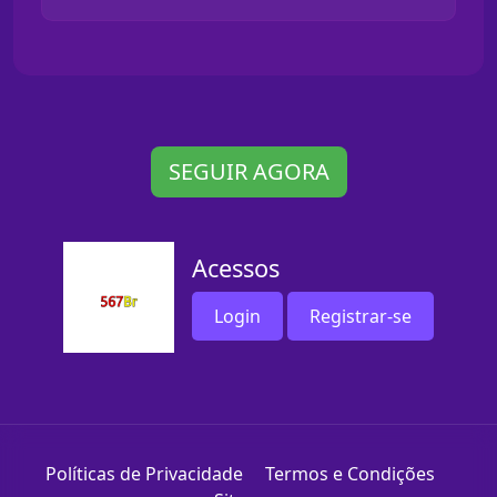
SEGUIR AGORA
Acessos
Login
Registrar-se
Políticas de Privacidade
Termos e Condições