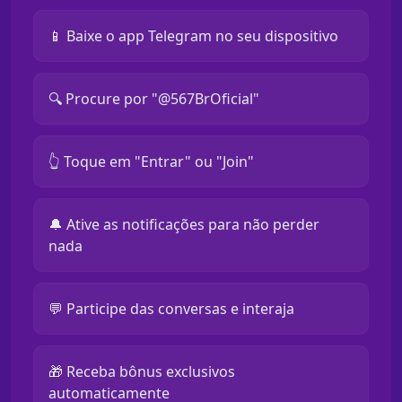
📱 Baixe o app Telegram no seu dispositivo
🔍 Procure por "@567BrOficial"
👆 Toque em "Entrar" ou "Join"
🔔 Ative as notificações para não perder
nada
💬 Participe das conversas e interaja
🎁 Receba bônus exclusivos
automaticamente