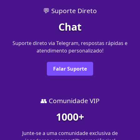
💬 Suporte Direto
Chat
Suporte direto via Telegram, respostas rápidas e
atendimento personalizado!
Falar Suporte
👥 Comunidade VIP
1000+
Junte-se a uma comunidade exclusiva de