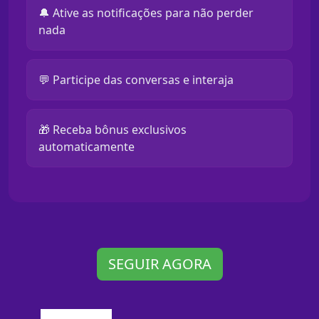
🔔 Ative as notificações para não perder
nada
💬 Participe das conversas e interaja
🎁 Receba bônus exclusivos
automaticamente
SEGUIR AGORA