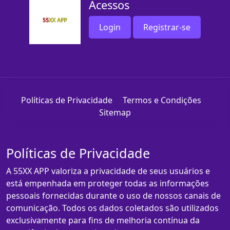
Acessos
Login
Registrar-se
Políticas de Privacidade
Termos e Condições
Sitemap
Políticas de Privacidade
A 55XX APP valoriza a privacidade de seus usuários e
está empenhada em proteger todas as informações
pessoais fornecidas durante o uso de nossos canais de
comunicação. Todos os dados coletados são utilizados
exclusivamente para fins de melhoria contínua da