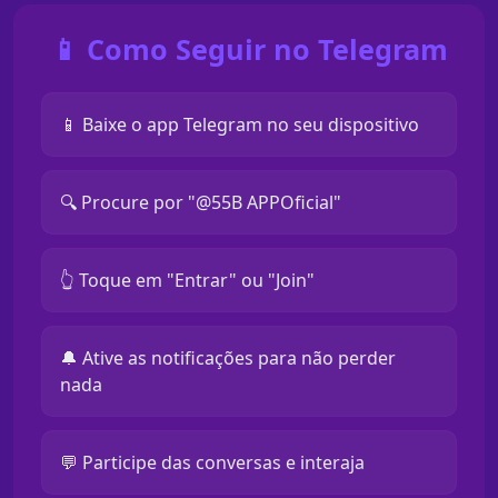
📱 Como Seguir no Telegram
📱 Baixe o app Telegram no seu dispositivo
🔍 Procure por "@55B APPOficial"
👆 Toque em "Entrar" ou "Join"
🔔 Ative as notificações para não perder
nada
💬 Participe das conversas e interaja