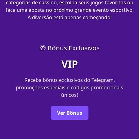
categorias de cassino, escolha seus jogos favoritos ou
faça uma aposta no próximo grande evento esportivo.
A diversão está apenas começando!
🎁 Bônus Exclusivos
VIP
Receba bônus exclusivos do Telegram,
promoções especiais e códigos promocionais
únicos!
Ver Bônus