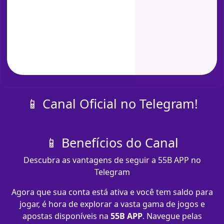
📱 Canal Oficial no Telegram!
📱 Benefícios do Canal
Descubra as vantagens de seguir a 55B APP no
Telegram
Agora que sua conta está ativa e você tem saldo para
jogar, é hora de explorar a vasta gama de jogos e
apostas disponíveis na
55B APP
. Navegue pelas