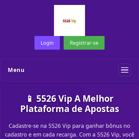
Login
Registrar-se
Menu
📱 5526 Vip A Melhor
Plataforma de Apostas
Cadastre-se na 5526 Vip para ganhar bônus no
cadastro e em cada recarga. Com a 5526 Vip, você