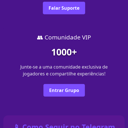
Falar Suporte
👥 Comunidade VIP
1000+
Junte-se a uma comunidade exclusiva de
jogadores e compartilhe experiências!
Entrar Grupo
📱 Como Seguir no Telegram