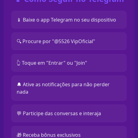
📱 Baixe o app Telegram no seu dispositivo
🔍 Procure por "@5526 VipOficial"
👆 Toque em "Entrar" ou "Join"
🔔 Ative as notificações para não perder
nada
💬 Participe das conversas e interaja
🎁 Receba bônus exclusivos