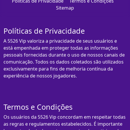
Políticas de Privacidade
Termos e Condições
Sitemap
Políticas de Privacidade
A 5526 Vip valoriza a privacidade de seus usuários e
está empenhada em proteger todas as informações
pessoais fornecidas durante o uso de nossos canais de
comunicação. Todos os dados coletados são utilizados
exclusivamente para fins de melhoria contínua da
experiência de nossos jogadores.
Termos e Condições
Os usuários da 5526 Vip concordam em respeitar todas
as regras e regulamentos estabelecidos. É importante