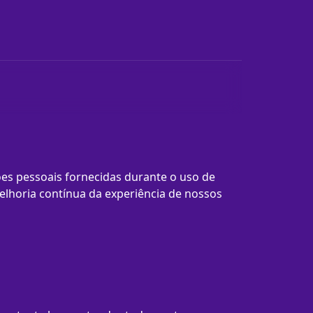
es pessoais fornecidas durante o uso de
elhoria contínua da experiência de nossos