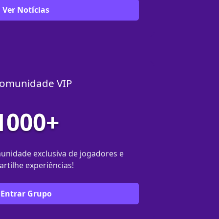
Ver Notícias
Comunidade VIP
1000+
unidade exclusiva de jogadores e
rtilhe experiências!
Entrar Grupo