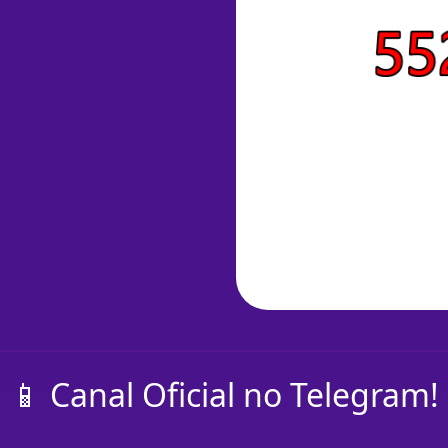
📱 Canal Oficial no Telegram!