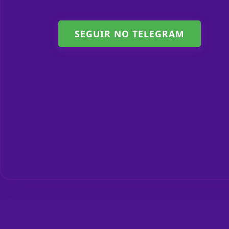
SEGUIR NO TELEGRAM