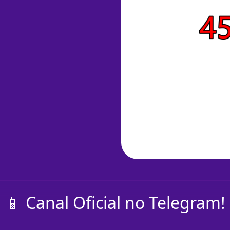
📱 Canal Oficial no Telegram!