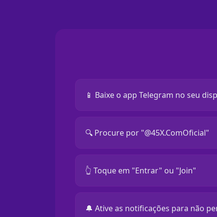
📱 Baixe o app Telegram no seu disp
🔍 Procure por "@45X.ComOficial"
👆 Toque em "Entrar" ou "Join"
🔔 Ative as notificações para não p