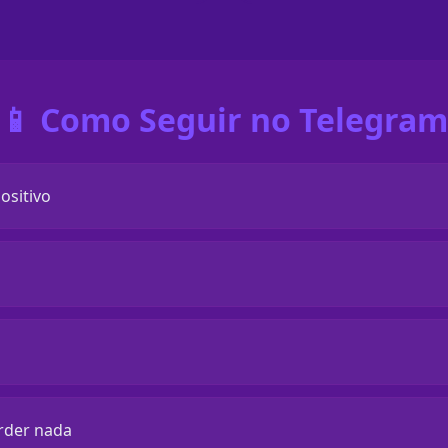
📱 Como Seguir no Telegram
ositivo
erder nada