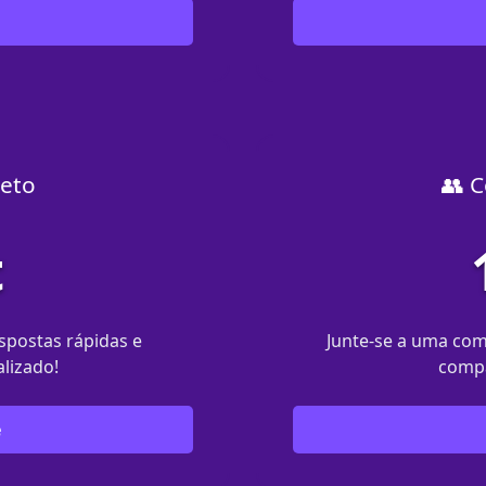
reto
👥 
t
espostas rápidas e
Junte-se a uma com
lizado!
compa
e