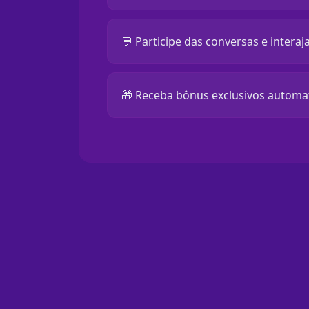
💬 Participe das conversas e interaj
🎁 Receba bônus exclusivos autom