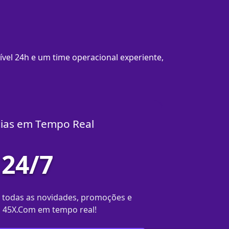
vel 24h e um time operacional experiente,
cias em Tempo Real
24/7
e todas as novidades, promoções e
 45X.Com em tempo real!