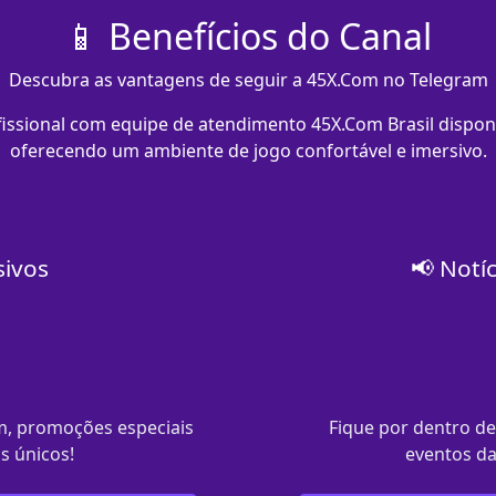
📱 Benefícios do Canal
Descubra as vantagens de seguir a 45X.Com no Telegram
ssional com equipe de atendimento 45X.Com Brasil disponí
oferecendo um ambiente de jogo confortável e imersivo.
sivos
📢 Notí
m, promoções especiais
Fique por dentro d
s únicos!
eventos da