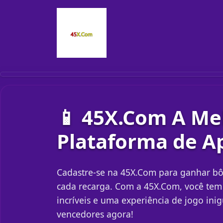
📱 45X.Com A Me
Plataforma de A
Cadastre-se na 45X.Com para ganhar bô
cada recarga. Com a 45X.Com, você tem
incríveis e uma experiência de jogo inig
vencedores agora!