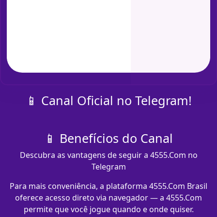
📱 Canal Oficial no Telegram!
📱 Benefícios do Canal
Descubra as vantagens de seguir a 4555.Com no
Telegram
Para mais conveniência, a plataforma 4555.Com Brasil
oferece acesso direto via navegador — a 4555.Com
permite que você jogue quando e onde quiser.