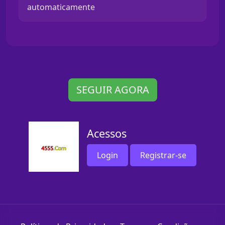
automaticamente
SEGUIR AGORA
Acessos
Login
Registrar-se