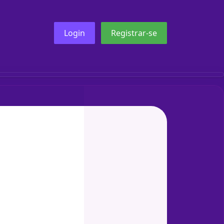
Login
Registrar-se