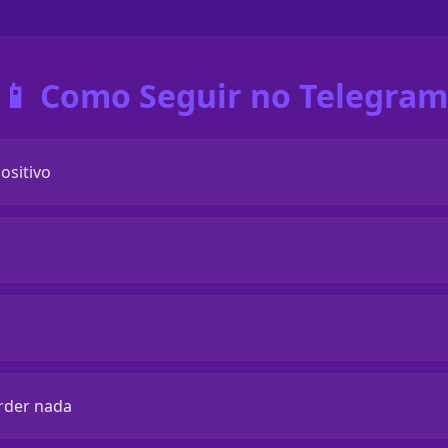
📱 Como Seguir no Telegram
ositivo
erder nada