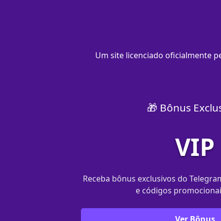
Um site licenciado oficialmente p
🎁 Bônus Exclu
VIP
Receba bônus exclusivos do Telegra
e códigos promocionai
Ver Bônus