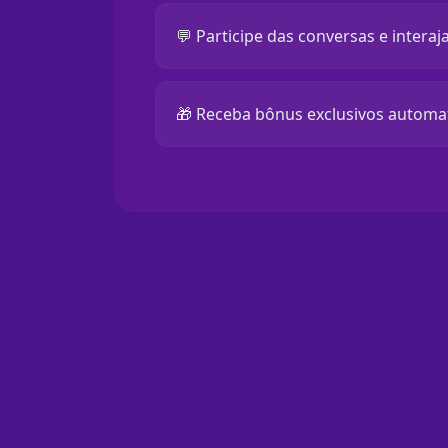
💬 Participe das conversas e interaj
🎁 Receba bônus exclusivos autom