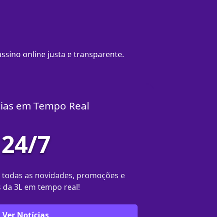
ssino online justa e transparente.
cias em Tempo Real
24/7
e todas as novidades, promoções e
 da 3L em tempo real!
Ver Notícias