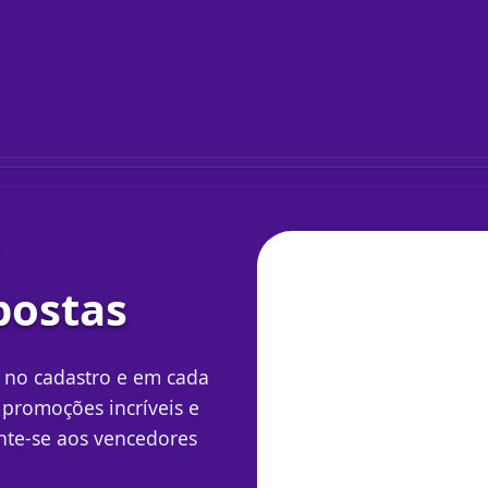
postas
 no cadastro e em cada
 promoções incríveis e
unte-se aos vencedores