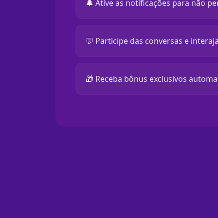
🔔 Ative as notificações para não p
💬 Participe das conversas e interaj
🎁 Receba bônus exclusivos autom