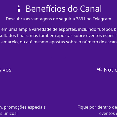
📱 Benefícios do Canal
Descubra as vantagens de seguir a 3831 no Telegram
 em uma ampla variedade de esportes, incluindo futebol, ba
sultados finais, mas também apostas sobre eventos especí
o amarelo, ou até mesmo apostas sobre o número de escan
sivos
📢 Notí
m, promoções especiais
Fique por dentro d
s únicos!
eventos 