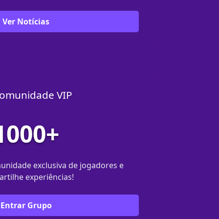
Ver Notícias
Comunidade VIP
1000+
unidade exclusiva de jogadores e
rtilhe experiências!
Entrar Grupo