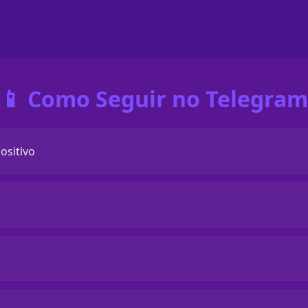
📱 Como Seguir no Telegram
ositivo