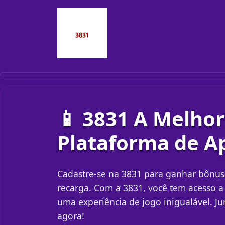
📱 3831 A Melhor
Plataforma de A
Cadastre-se na 3831 para ganhar bônus
recarga. Com a 3831, você tem acesso a
uma experiência de jogo inigualável. J
agora!