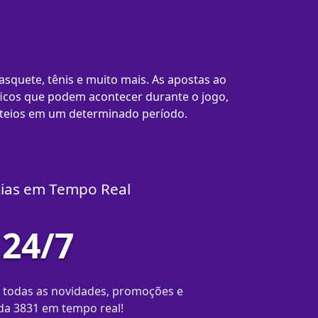
squete, tênis e muito mais. As apostas ao
ficos que podem acontecer durante o jogo,
teios em um determinado período.
cias em Tempo Real
24/7
e todas as novidades, promoções e
da 3831 em tempo real!