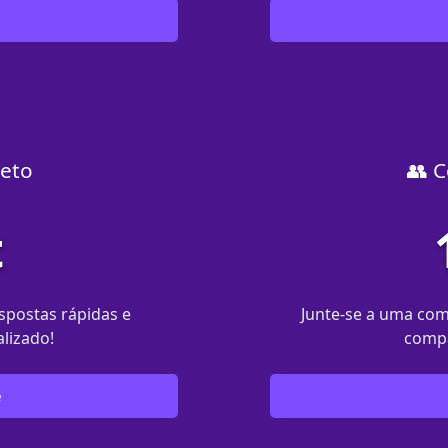
reto
👥 
t
espostas rápidas e
Junte-se a uma com
lizado!
compa
e