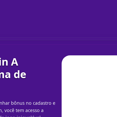
in A
ma de
nhar bônus no cadastro e
, você tem acesso a