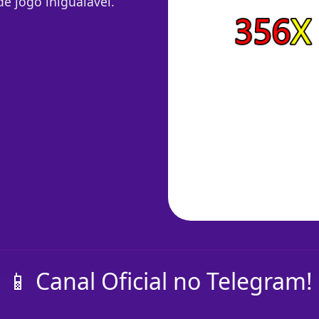
e jogo inigualável.
📱 Canal Oficial no Telegram!