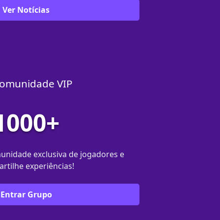
Ver Notícias
Comunidade VIP
1000+
unidade exclusiva de jogadores e
rtilhe experiências!
Entrar Grupo