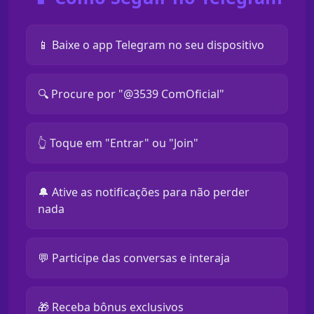
📱 Baixe o app Telegram no seu dispositivo
🔍 Procure por "@3539 ComOficial"
👆 Toque em "Entrar" ou "Join"
🔔 Ative as notificações para não perder
nada
💬 Participe das conversas e interaja
🎁 Receba bônus exclusivos