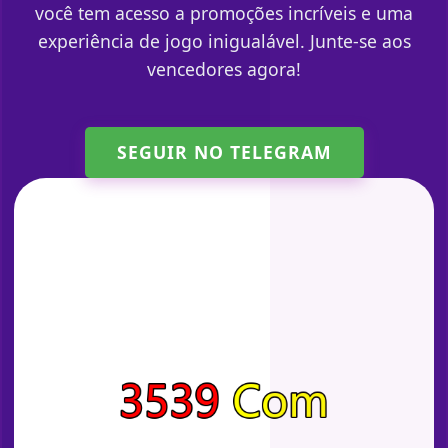
você tem acesso a promoções incríveis e uma
experiência de jogo inigualável. Junte-se aos
vencedores agora!
SEGUIR NO TELEGRAM